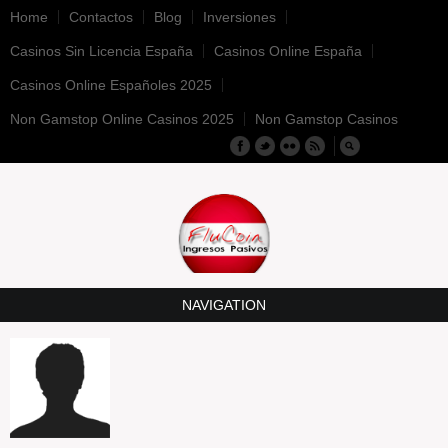
Home
Contactos
Blog
Inversiones
Casinos Sin Licencia España
Casinos Online España
Casinos Online Españoles 2025
Non Gamstop Online Casinos 2025
Non Gamstop Casinos
NAVIGATION