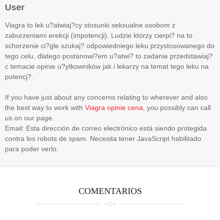
User
Viagra to lek u?atwiaj?cy stosunki seksualne osobom z
zaburzeniami erekcji (impotencji). Ludzie którzy cierpi? na to
schorzenie ci?gle szukaj? odpowiedniego leku przystosowanego do
tego celu, dlatego postanowi?em u?atwi? to zadanie przedstawiaj?
c temacie opinie u?ytkowników jak i lekarzy na temat tego leku na
potencj?.
If you have just about any concerns relating to wherever and also
the best way to work with
Viagra opinie cena
, you possibly can call
us on our page.
Email:
Esta dirección de correo electrónico está siendo protegida
contra los robots de spam. Necesita tener JavaScript habilitado
para poder verlo.
COMENTARIOS