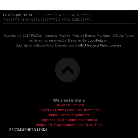
ESTÁ AQUÍ:
HOME
????????? 4 ????? 41,42 ?????,
????????? 43,44 ?????, ????????? 4 ????? 45,53 ?????.
Copyright © 2017 FluCoin: Ingresos Pasivos, Flujo de Dinero, Monedas, BitCoin. Todos
los derechos reservados. Designed by
JoomlArt.com
.
Joomla!
es software libre, liberado bajo la
GNU General Public License.
Web essentials
Casino Sin Licencia
Juegos De Poker Online Con Dinero Real
Bonos Casas De Apuestas
Mejores Casa De Apuestas Colombia
Juegos De Tragamonedas Con Dinero Real
RECOMMENDED LINKS