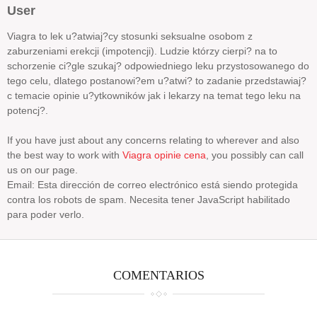
User
Viagra to lek u?atwiaj?cy stosunki seksualne osobom z
zaburzeniami erekcji (impotencji). Ludzie którzy cierpi? na to
schorzenie ci?gle szukaj? odpowiedniego leku przystosowanego do
tego celu, dlatego postanowi?em u?atwi? to zadanie przedstawiaj?
c temacie opinie u?ytkowników jak i lekarzy na temat tego leku na
potencj?.
If you have just about any concerns relating to wherever and also
the best way to work with
Viagra opinie cena
, you possibly can call
us on our page.
Email:
Esta dirección de correo electrónico está siendo protegida
contra los robots de spam. Necesita tener JavaScript habilitado
para poder verlo.
COMENTARIOS