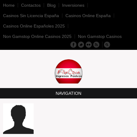
Home
Contactos
Blog
Inversiones
Casinos Sin Licencia España
Casinos Online España
Casinos Online Españoles 2025
Non Gamstop Online Casinos 2025
Non Gamstop Casinos
NAVIGATION