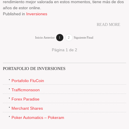
rendimiento mejor valorada en estos momentos, tiene más de dos
años de estor online.
Published in
Inversiones
READ MORE
Inicio
Anterior
1
2
Siguiente
Final
Página 1 de 2
PORTAFOLIO DE INVERSIONES
Portafolio FluCoin
Trafficmonsoon
Forex Paradise
Merchant Shares
Poker Automatics – Pokeram