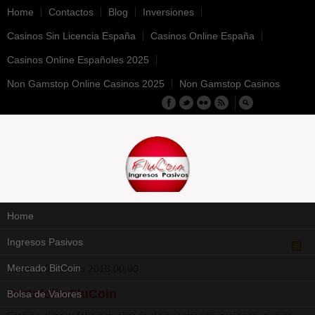
Home
Contactos
Blog
Inversiones
Casinos Sin Licencia España
Casinos Online España
Casinos Online Españoles 2025
Non Gamstop Online Casinos 2025
Non Gamstop Casinos
Home
Ingresos Pasivos
Mercado BitCoin
Jueves, 07 Enero 2016 00:00
Portafolio FluCoin
Bolsa de Valores